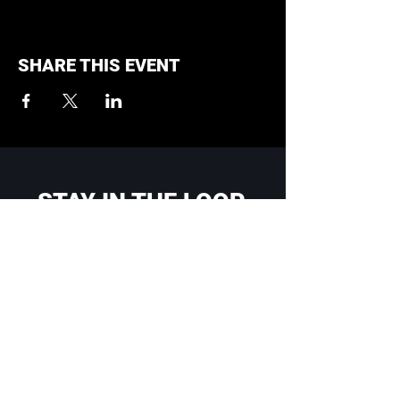
SHARE THIS EVENT
STAY IN THE LOOP
Sign up with your email address to
receive event updates and news
Enter your email here
Sign Up